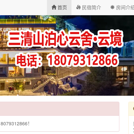
首页
民宿简介
房间介
79312866！