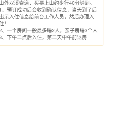
山外双溪索道，买票上山约步行40分钟到。
1、预订成功后会收到确认信息，当天到了后
出示入住信息给前台工作人员，然后办理入
住！
2、一个房间一般最多睡2人，亲子房睡3个人
3、下午二点后入住，第二天中午前退房