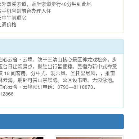
外双溪索道，乘坐索道步行40分钟到此地
名手机号到前台办理入住
天中午前退房
上调价格
泊心云舍・云境，隐于三清山核心景区神龙戏松旁，步
玉台日出观景点，揽胜出行皆便捷。民宿为新中式禅意
仅 15 间客房，分中式、洞穴风、圣托里尼风，，推窗
林云海，躺卧可赏山景晨曦。公区设书吧、无边泳池。
心云舍・云境预订电话：0793—8118873，
12866