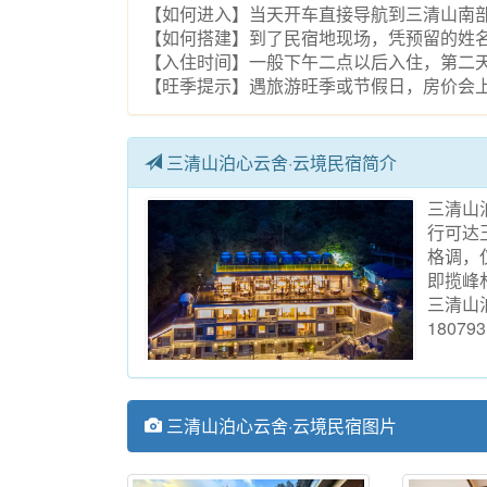
【如何进入】当天开车直接导航到三清山南部
【如何搭建】到了民宿地现场，凭预留的姓
【入住时间】一般下午二点以后入住，第二
【旺季提示】遇旅游旺季或节假日，房价会
三清山泊心云舍·云境民宿简介
三清山
行可达
格调，
即揽峰
三清山泊
180793
三清山泊心云舍·云境民宿图片